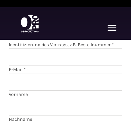
Zum
...
Inhalt
springen
Togg
Navi
Identifizierung des Vertrags, z.B. Bestellnummer
*
Home
DJ Oliver Christen
E-Mail
*
Gigs
E-
Vorname
Mail
Shop Aerobic Power Mix
(wiederholen)
*
Nachname
My Releases