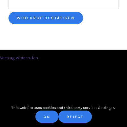
Contact Us
WIDERRUF BESTÄTIGEN
Vertrag widerrufen
O Productions |
Wangenerstrasse 4 |
8317 Tagelswangen |
deejayo@hispeed.ch
|
+41 79 759 55 79
This website uses cookies and third party services.
Settings
Impressum |
OK
REJECT
Allgemeine